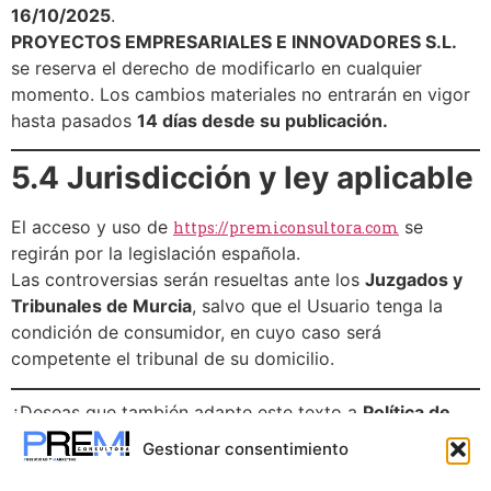
16/10/2025
.
PROYECTOS EMPRESARIALES E INNOVADORES S.L.
se reserva el derecho de modificarlo en cualquier
momento. Los cambios materiales no entrarán en vigor
hasta pasados
14 días desde su publicación.
5.4 Jurisdicción y ley aplicable
El acceso y uso de
se
https://premiconsultora.com
regirán por la legislación española.
Las controversias serán resueltas ante los
Juzgados y
Tribunales de Murcia
, salvo que el Usuario tenga la
condición de consumidor, en cuyo caso será
competente el tribunal de su domicilio.
¿Deseas que también adapte este texto a
Política de
Privacidad y Cookies
con el mismo estilo y estructura
Gestionar consentimiento
legal (para completar el aviso legal de la web)? Puedo
entregarte ambos textos compatibles con la LOPDGDD